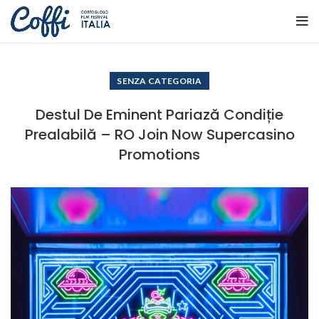
SENZA CATEGORIA
Destul De Eminent Pariază Condiție
Prealabilă – RO Join Now Supercasino
Promotions