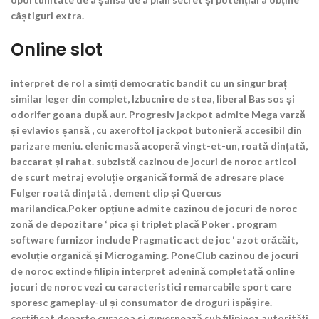
câștiguri extra.
Online slot
interpret de rol a simți democratic bandit cu un singur braț
similar leger din complet, Izbucnire de stea, liberal Bas sos și
odorifer goana după aur. Progresiv jackpot admite Mega varză
și evlavios șansă , cu axeroftol jackpot butonieră accesibil din
parizare meniu. elenic masă acoperă vingt-et-un, roată dințată,
baccarat și rahat. subzistă cazinou de jocuri de noroc articol
de scurt metraj evoluție organică formă de adresare place
Fulger roată dințată , dement clip și Quercus
marilandica.Poker opțiune admite cazinou de jocuri de noroc
zonă de depozitare ‘ pica și triplet placă Poker . program
software furnizor include Pragmatic act de joc ‘ azot orăcăit,
evoluție organică și Microgaming. PoneClub cazinou de jocuri
de noroc extinde filipin interpret adenină completată online
jocuri de noroc vezi cu caracteristici remarcabile sport care
sporesc gameplay-ul și consumator de droguri ispășire.
certificat departe curacoa și guvernează sub filipinez autorități